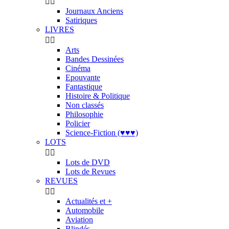


Journaux Anciens
Satiriques
LIVRES


Arts
Bandes Dessinées
Cinéma
Epouvante
Fantastique
Histoire & Politique
Non classés
Philosophie
Policier
Science-Fiction (♥♥♥)
LOTS


Lots de DVD
Lots de Revues
REVUES


Actualités et +
Automobile
Aviation
Blindés