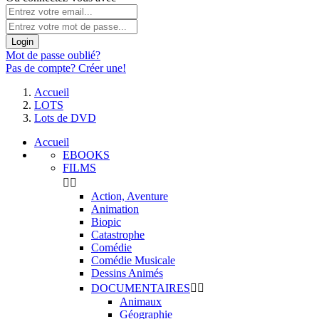
Login
Mot de passe oublié?
Pas de compte? Créer une!
Accueil
LOTS
Lots de DVD
Accueil
EBOOKS
FILMS


Action, Aventure
Animation
Biopic
Catastrophe
Comédie
Comédie Musicale
Dessins Animés
DOCUMENTAIRES


Animaux
Géographie