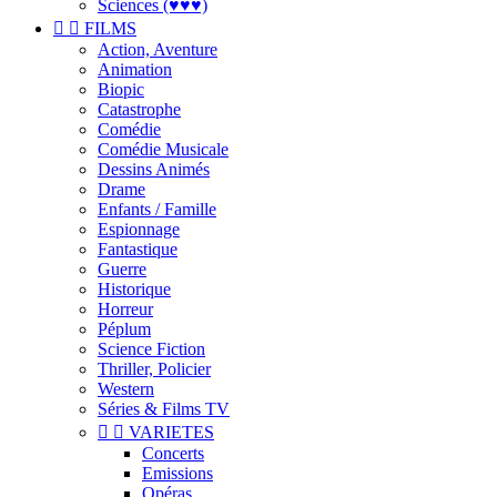
Sciences (♥♥♥)


FILMS
Action, Aventure
Animation
Biopic
Catastrophe
Comédie
Comédie Musicale
Dessins Animés
Drame
Enfants / Famille
Espionnage
Fantastique
Guerre
Historique
Horreur
Péplum
Science Fiction
Thriller, Policier
Western
Séries & Films TV


VARIETES
Concerts
Emissions
Opéras