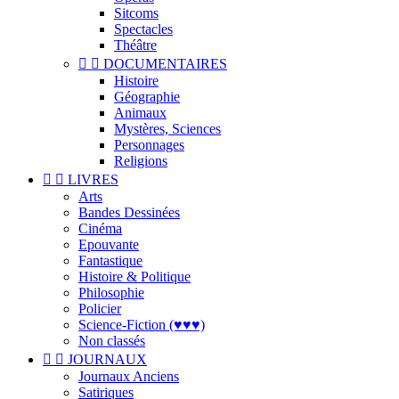
Sitcoms
Spectacles
Théâtre


DOCUMENTAIRES
Histoire
Géographie
Animaux
Mystères, Sciences
Personnages
Religions


LIVRES
Arts
Bandes Dessinées
Cinéma
Epouvante
Fantastique
Histoire & Politique
Philosophie
Policier
Science-Fiction (♥♥♥)
Non classés


JOURNAUX
Journaux Anciens
Satiriques