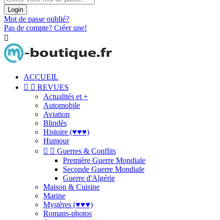
Login
Mot de passe oublié?
Pas de compte? Créer une!

ACCUEIL


REVUES
Actualités et +
Automobile
Aviation
Blindés
Histoire (♥♥♥)
Humour


Guerres & Conflits
Première Guerre Mondiale
Seconde Guerre Mondiale
Guerre d'Algérie
Maison & Cuisine
Marine
Mystères (♥♥♥)
Romans-photos