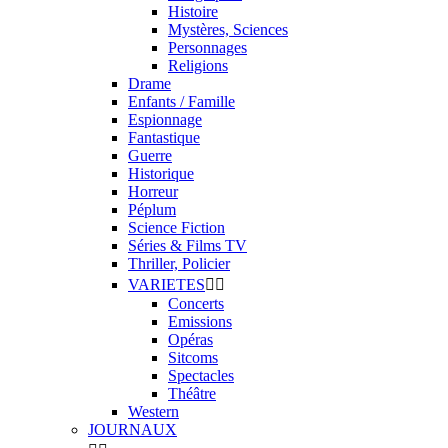
Histoire
Mystères, Sciences
Personnages
Religions
Drame
Enfants / Famille
Espionnage
Fantastique
Guerre
Historique
Horreur
Péplum
Science Fiction
Séries & Films TV
Thriller, Policier
VARIETES


Concerts
Emissions
Opéras
Sitcoms
Spectacles
Théâtre
Western
JOURNAUX