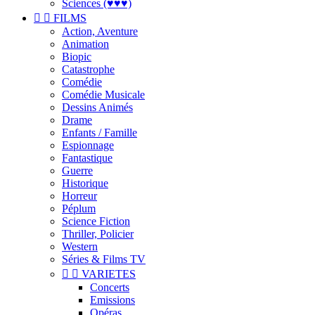
Sciences (♥♥♥)


FILMS
Action, Aventure
Animation
Biopic
Catastrophe
Comédie
Comédie Musicale
Dessins Animés
Drame
Enfants / Famille
Espionnage
Fantastique
Guerre
Historique
Horreur
Péplum
Science Fiction
Thriller, Policier
Western
Séries & Films TV


VARIETES
Concerts
Emissions
Opéras