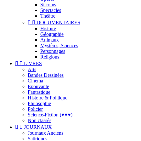
Sitcoms
Spectacles
Théâtre


DOCUMENTAIRES
Histoire
Géographie
Animaux
Mystères, Sciences
Personnages
Religions


LIVRES
Arts
Bandes Dessinées
Cinéma
Epouvante
Fantastique
Histoire & Politique
Philosophie
Policier
Science-Fiction (♥♥♥)
Non classés


JOURNAUX
Journaux Anciens
Satiriques