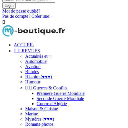
Login
Mot de passe oublié?
Pas de compte? Créer une!

ACCUEIL


REVUES
Actualités et +
Automobile
Aviation
Blindés
Histoire (♥♥♥)
Humour


Guerres & Conflits
Première Guerre Mondiale
Seconde Guerre Mondiale
Guerre d'Algérie
Maison & Cuisine
Marine
Mystères (♥♥♥)
Romans-photos