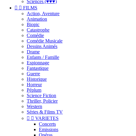
Sciences (♥♥♥)


FILMS
Action, Aventure
Animation
Biopic
Catastrophe
Comédie
Comédie Musicale
Dessins Animés
Drame
Enfants / Famille
Espionnage
Fantastique
Guerre
Historique
Horreur
Péplum
Science Fiction
Thriller, Policier
Western
Séries & Films TV


VARIETES
Concerts
Emissions
Opéras