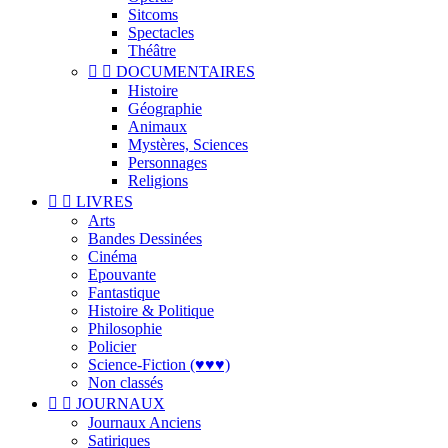
Sitcoms
Spectacles
Théâtre


DOCUMENTAIRES
Histoire
Géographie
Animaux
Mystères, Sciences
Personnages
Religions


LIVRES
Arts
Bandes Dessinées
Cinéma
Epouvante
Fantastique
Histoire & Politique
Philosophie
Policier
Science-Fiction (♥♥♥)
Non classés


JOURNAUX
Journaux Anciens
Satiriques