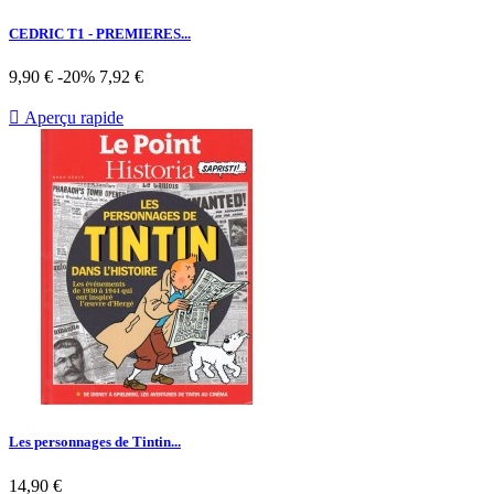
CEDRIC T1 - PREMIERES...
Prix
Prix
9,90 €
-20%
7,92 €
de
base

Aperçu rapide
Les personnages de Tintin...
Prix
14,90 €