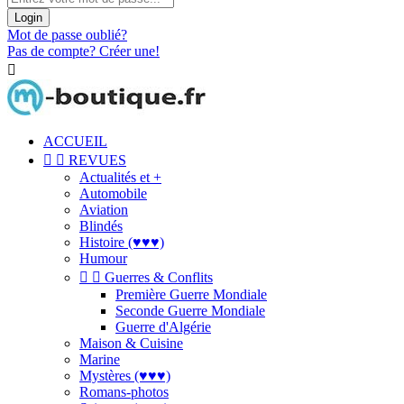
Login
Mot de passe oublié?
Pas de compte? Créer une!

ACCUEIL


REVUES
Actualités et +
Automobile
Aviation
Blindés
Histoire (♥♥♥)
Humour


Guerres & Conflits
Première Guerre Mondiale
Seconde Guerre Mondiale
Guerre d'Algérie
Maison & Cuisine
Marine
Mystères (♥♥♥)
Romans-photos