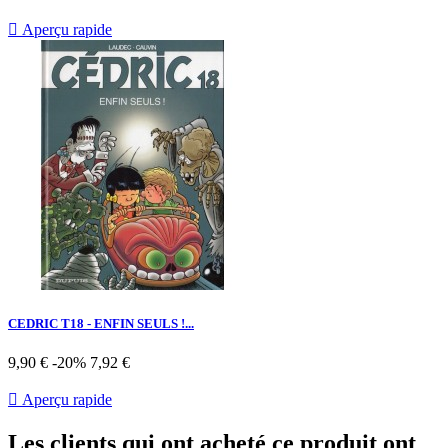

Aperçu rapide
CEDRIC T18 - ENFIN SEULS !...
Prix
Prix
9,90 €
-20%
7,92 €
de
base

Aperçu rapide
Les clients qui ont acheté ce produit ont