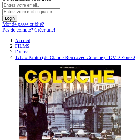
Login
Mot de passe oublié?
Pas de compte? Créer une!
Accueil
FILMS
Drame
Tchao Pantin (de Claude Berri avec Coluche) - DVD Zone 2