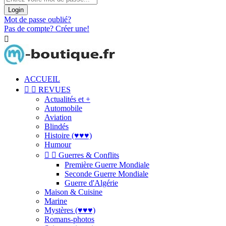
Login
Mot de passe oublié?
Pas de compte? Créer une!

ACCUEIL


REVUES
Actualités et +
Automobile
Aviation
Blindés
Histoire (♥♥♥)
Humour


Guerres & Conflits
Première Guerre Mondiale
Seconde Guerre Mondiale
Guerre d'Algérie
Maison & Cuisine
Marine
Mystères (♥♥♥)
Romans-photos