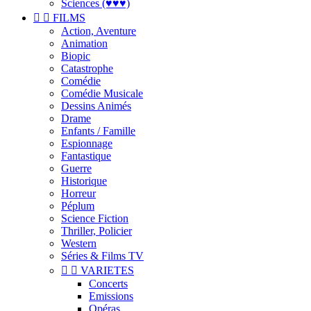
Sciences (♥♥♥)


FILMS
Action, Aventure
Animation
Biopic
Catastrophe
Comédie
Comédie Musicale
Dessins Animés
Drame
Enfants / Famille
Espionnage
Fantastique
Guerre
Historique
Horreur
Péplum
Science Fiction
Thriller, Policier
Western
Séries & Films TV


VARIETES
Concerts
Emissions
Opéras