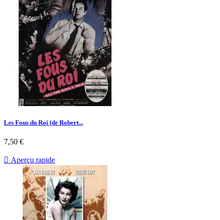
Les Fous du Roi (de Robert...
Prix
7,50 €

Aperçu rapide