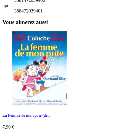
3581472039400
upc
358472039401
Vous aimerez aussi
La Femme de mon pote (de...
Prix
7,90 €