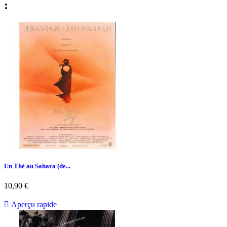
:
Un Thé au Sahara (de...
Prix
10,90 €

Aperçu rapide