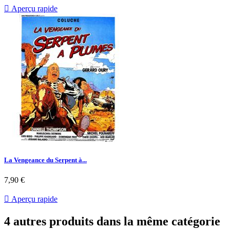

Aperçu rapide
La Vengeance du Serpent à...
Prix
7,90 €

Aperçu rapide
4 autres produits dans la même catégorie