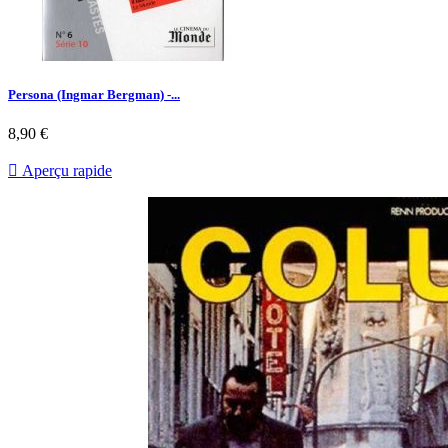
Persona (Ingmar Bergman) -...
Prix
8,90 €

Aperçu rapide