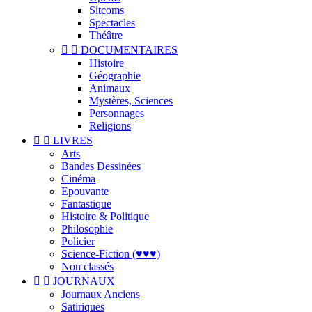
Sitcoms
Spectacles
Théâtre


DOCUMENTAIRES
Histoire
Géographie
Animaux
Mystères, Sciences
Personnages
Religions


LIVRES
Arts
Bandes Dessinées
Cinéma
Epouvante
Fantastique
Histoire & Politique
Philosophie
Policier
Science-Fiction (♥♥♥)
Non classés


JOURNAUX
Journaux Anciens
Satiriques