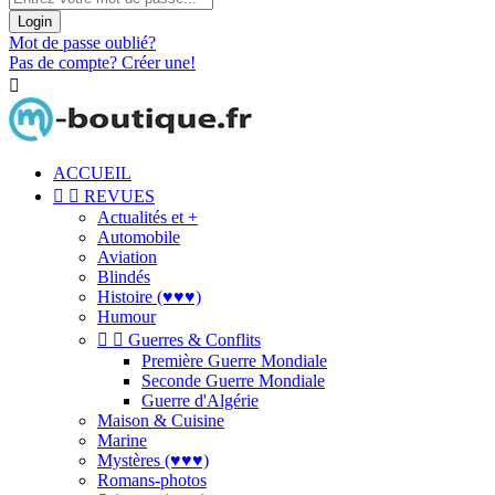
Login
Mot de passe oublié?
Pas de compte? Créer une!

ACCUEIL


REVUES
Actualités et +
Automobile
Aviation
Blindés
Histoire (♥♥♥)
Humour


Guerres & Conflits
Première Guerre Mondiale
Seconde Guerre Mondiale
Guerre d'Algérie
Maison & Cuisine
Marine
Mystères (♥♥♥)
Romans-photos