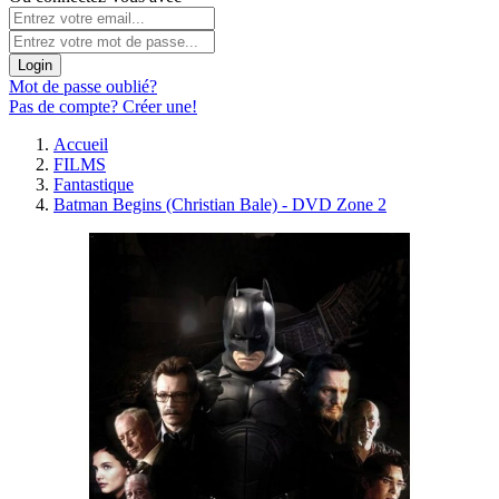
Login
Mot de passe oublié?
Pas de compte? Créer une!
Accueil
FILMS
Fantastique
Batman Begins (Christian Bale) - DVD Zone 2