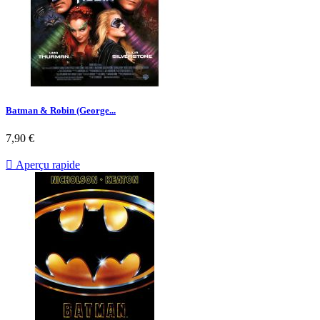
Batman & Robin (George...
Prix
7,90 €

Aperçu rapide