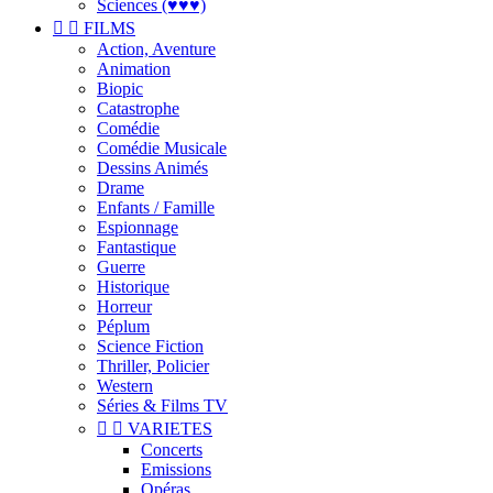
Sciences (♥♥♥)


FILMS
Action, Aventure
Animation
Biopic
Catastrophe
Comédie
Comédie Musicale
Dessins Animés
Drame
Enfants / Famille
Espionnage
Fantastique
Guerre
Historique
Horreur
Péplum
Science Fiction
Thriller, Policier
Western
Séries & Films TV


VARIETES
Concerts
Emissions
Opéras