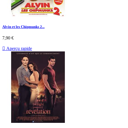
Alvin et les Chipmunks 2...
Prix
7,90 €

Aperçu rapide