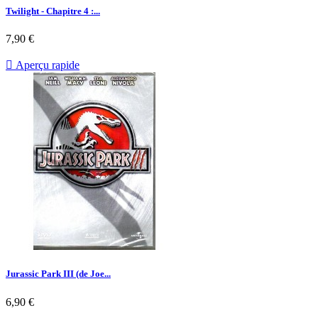
Twilight - Chapitre 4 :...
Prix
7,90 €

Aperçu rapide
Jurassic Park III (de Joe...
Prix
6,90 €