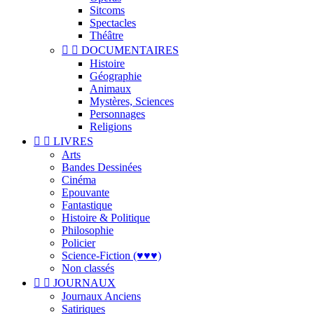
Sitcoms
Spectacles
Théâtre


DOCUMENTAIRES
Histoire
Géographie
Animaux
Mystères, Sciences
Personnages
Religions


LIVRES
Arts
Bandes Dessinées
Cinéma
Epouvante
Fantastique
Histoire & Politique
Philosophie
Policier
Science-Fiction (♥♥♥)
Non classés


JOURNAUX
Journaux Anciens
Satiriques