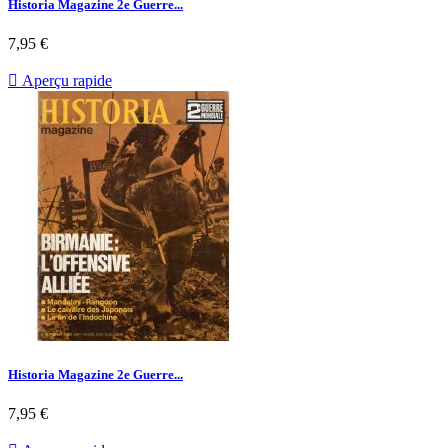
Historia Magazine 2e Guerre...
Prix
7,95 €

Aperçu rapide
Historia Magazine 2e Guerre...
Prix
7,95 €