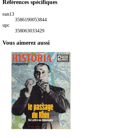
Références spécifiques
ean13
3586190053844
upc
358063033429
Vous aimerez aussi