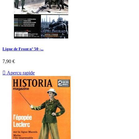
Ligne de Front n° 50 -...
Prix
7,90 €

Aperçu rapide