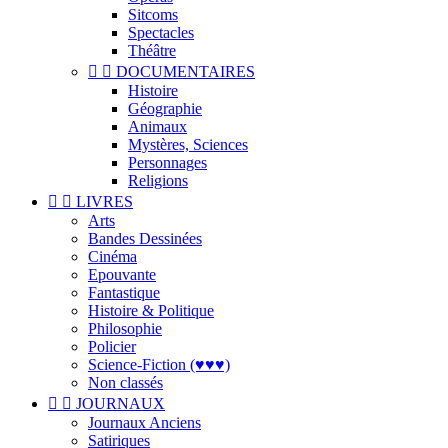
Sitcoms
Spectacles
Théâtre


DOCUMENTAIRES
Histoire
Géographie
Animaux
Mystères, Sciences
Personnages
Religions


LIVRES
Arts
Bandes Dessinées
Cinéma
Epouvante
Fantastique
Histoire & Politique
Philosophie
Policier
Science-Fiction (♥♥♥)
Non classés


JOURNAUX
Journaux Anciens
Satiriques