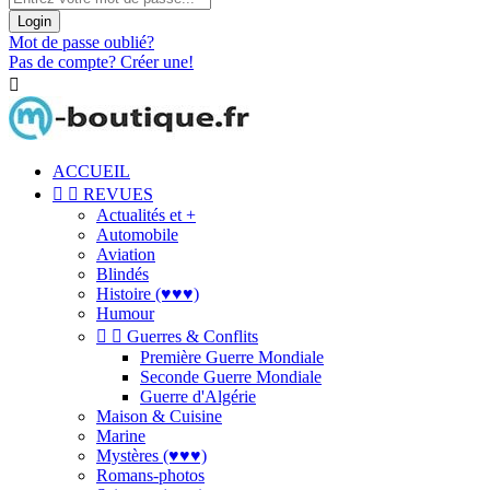
Login
Mot de passe oublié?
Pas de compte? Créer une!

ACCUEIL


REVUES
Actualités et +
Automobile
Aviation
Blindés
Histoire (♥♥♥)
Humour


Guerres & Conflits
Première Guerre Mondiale
Seconde Guerre Mondiale
Guerre d'Algérie
Maison & Cuisine
Marine
Mystères (♥♥♥)
Romans-photos