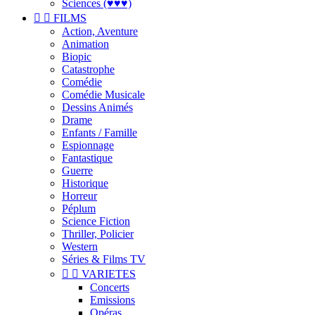
Sciences (♥♥♥)


FILMS
Action, Aventure
Animation
Biopic
Catastrophe
Comédie
Comédie Musicale
Dessins Animés
Drame
Enfants / Famille
Espionnage
Fantastique
Guerre
Historique
Horreur
Péplum
Science Fiction
Thriller, Policier
Western
Séries & Films TV


VARIETES
Concerts
Emissions
Opéras