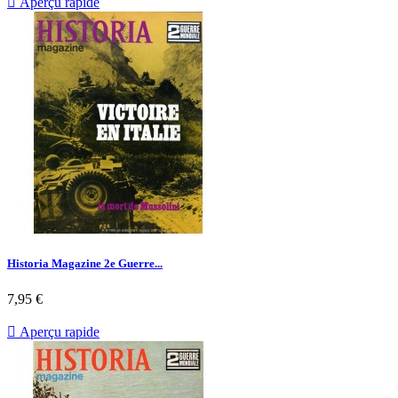

Aperçu rapide
Historia Magazine 2e Guerre...
Prix
7,95 €

Aperçu rapide