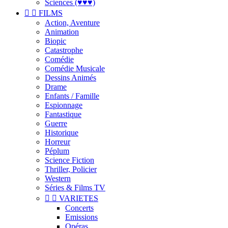
Sciences (♥♥♥)


FILMS
Action, Aventure
Animation
Biopic
Catastrophe
Comédie
Comédie Musicale
Dessins Animés
Drame
Enfants / Famille
Espionnage
Fantastique
Guerre
Historique
Horreur
Péplum
Science Fiction
Thriller, Policier
Western
Séries & Films TV


VARIETES
Concerts
Emissions
Opéras