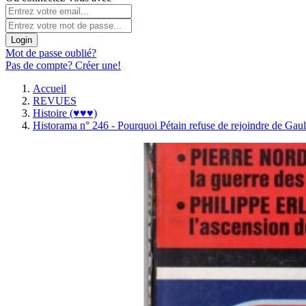
Login
Mot de passe oublié?
Pas de compte? Créer une!
Accueil
REVUES
Histoire (♥♥♥)
Historama n° 246 - Pourquoi Pétain refuse de rejoindre de Gaul