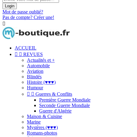
Login
Mot de passe oublié?
Pas de compte? Créer une!

ACCUEIL


REVUES
Actualités et +
Automobile
Aviation
Blindés
Histoire (♥♥♥)
Humour


Guerres & Conflits
Première Guerre Mondiale
Seconde Guerre Mondiale
Guerre d'Algérie
Maison & Cuisine
Marine
Mystères (♥♥♥)
Romans-photos