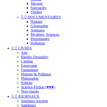
Sitcoms
Spectacles
Théâtre


DOCUMENTAIRES
Histoire
Géographie
Animaux
Mystères, Sciences
Personnages
Religions


LIVRES
Arts
Bandes Dessinées
Cinéma
Epouvante
Fantastique
Histoire & Politique
Philosophie
Policier
Science-Fiction (♥♥♥)
Non classés


JOURNAUX
Journaux Anciens
Satiriques