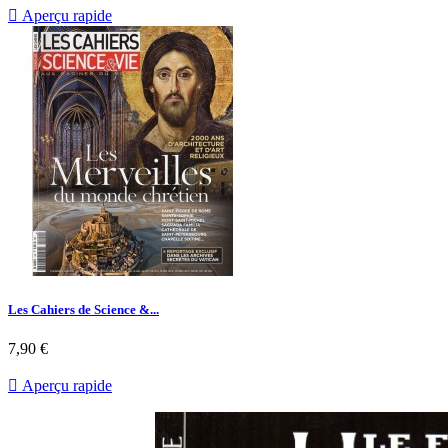

Aperçu rapide
Les Cahiers de Science &...
Prix
7,90 €

Aperçu rapide