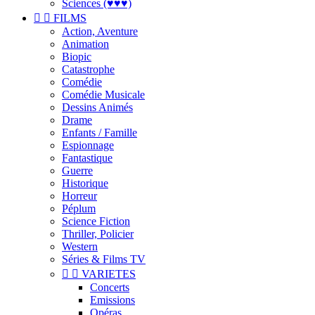
Sciences (♥♥♥)


FILMS
Action, Aventure
Animation
Biopic
Catastrophe
Comédie
Comédie Musicale
Dessins Animés
Drame
Enfants / Famille
Espionnage
Fantastique
Guerre
Historique
Horreur
Péplum
Science Fiction
Thriller, Policier
Western
Séries & Films TV


VARIETES
Concerts
Emissions
Opéras