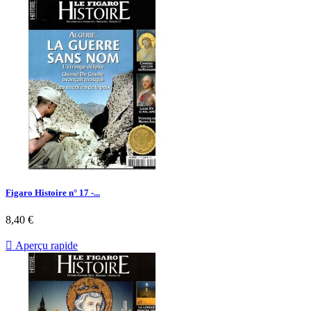
Figaro Histoire n° 17 -...
Prix
8,40 €

Aperçu rapide