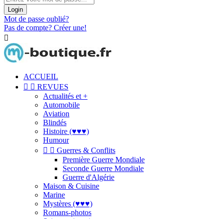
Login
Mot de passe oublié?
Pas de compte? Créer une!

ACCUEIL


REVUES
Actualités et +
Automobile
Aviation
Blindés
Histoire (♥♥♥)
Humour


Guerres & Conflits
Première Guerre Mondiale
Seconde Guerre Mondiale
Guerre d'Algérie
Maison & Cuisine
Marine
Mystères (♥♥♥)
Romans-photos