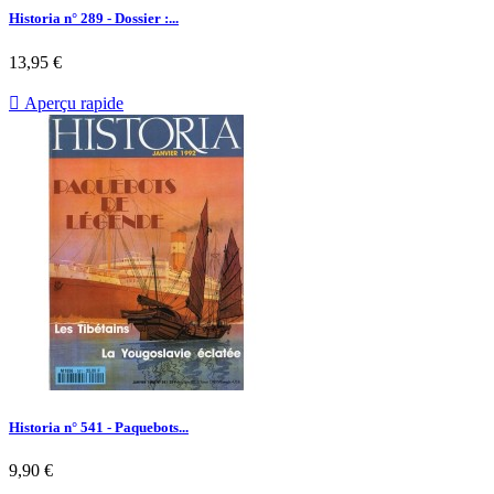
Historia n° 289 - Dossier :...
Prix
13,95 €

Aperçu rapide
Historia n° 541 - Paquebots...
Prix
9,90 €