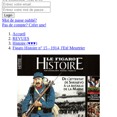
Login
Mot de passe oublié?
Pas de compte? Créer une!
Accueil
REVUES
Histoire (♥♥♥)
Figaro Histoire n° 15 - 1914, l'Eté Meurtrier