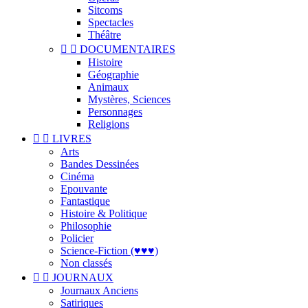
Sitcoms
Spectacles
Théâtre


DOCUMENTAIRES
Histoire
Géographie
Animaux
Mystères, Sciences
Personnages
Religions


LIVRES
Arts
Bandes Dessinées
Cinéma
Epouvante
Fantastique
Histoire & Politique
Philosophie
Policier
Science-Fiction (♥♥♥)
Non classés


JOURNAUX
Journaux Anciens
Satiriques