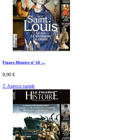
Figaro Histoire n° 16 -...
Prix
8,90 €

Aperçu rapide