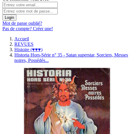
Login
Mot de passe oublié?
Pas de compte? Créer une!
Accueil
REVUES
Histoire (♥♥♥)
Historia Hors-Série n° 35 - Satan superstar, Sorciers, Messes
noires, Possédés...