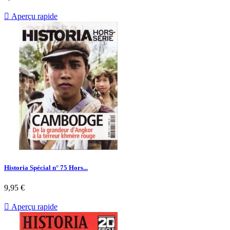

Aperçu rapide
Historia Spécial n° 75 Hors...
Prix
9,95 €

Aperçu rapide