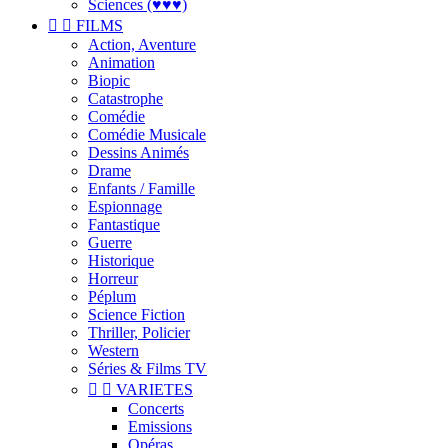
Sciences (♥♥♥)


FILMS
Action, Aventure
Animation
Biopic
Catastrophe
Comédie
Comédie Musicale
Dessins Animés
Drame
Enfants / Famille
Espionnage
Fantastique
Guerre
Historique
Horreur
Péplum
Science Fiction
Thriller, Policier
Western
Séries & Films TV


VARIETES
Concerts
Emissions
Opéras