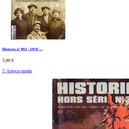
Historia n° 863 - 1918 -...
Prix
5,90 €

Aperçu rapide