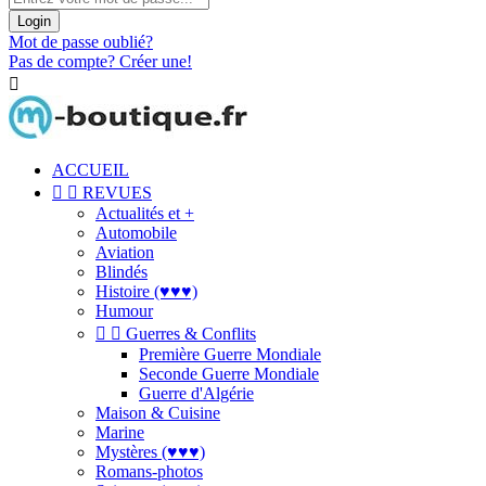
Login
Mot de passe oublié?
Pas de compte? Créer une!

ACCUEIL


REVUES
Actualités et +
Automobile
Aviation
Blindés
Histoire (♥♥♥)
Humour


Guerres & Conflits
Première Guerre Mondiale
Seconde Guerre Mondiale
Guerre d'Algérie
Maison & Cuisine
Marine
Mystères (♥♥♥)
Romans-photos