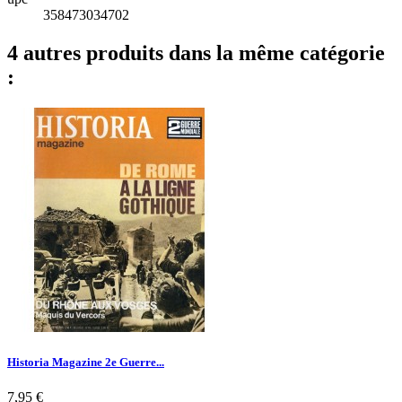
358473034702
4 autres produits dans la même catégorie
:
Historia Magazine 2e Guerre...
Prix
7,95 €