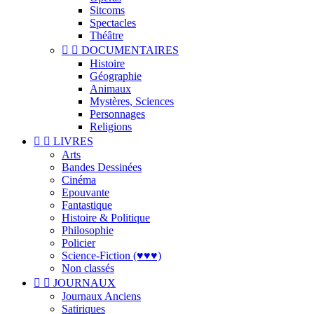
Sitcoms
Spectacles
Théâtre


DOCUMENTAIRES
Histoire
Géographie
Animaux
Mystères, Sciences
Personnages
Religions


LIVRES
Arts
Bandes Dessinées
Cinéma
Epouvante
Fantastique
Histoire & Politique
Philosophie
Policier
Science-Fiction (♥♥♥)
Non classés


JOURNAUX
Journaux Anciens
Satiriques