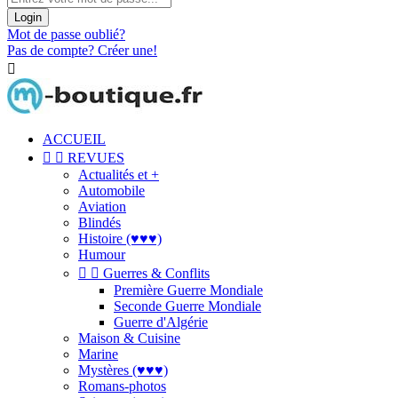
Login
Mot de passe oublié?
Pas de compte? Créer une!

ACCUEIL


REVUES
Actualités et +
Automobile
Aviation
Blindés
Histoire (♥♥♥)
Humour


Guerres & Conflits
Première Guerre Mondiale
Seconde Guerre Mondiale
Guerre d'Algérie
Maison & Cuisine
Marine
Mystères (♥♥♥)
Romans-photos