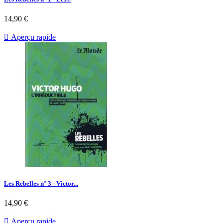
Prix
14,90 €

Aperçu rapide
Les Rebelles n° 3 - Victor...
Prix
14,90 €

Aperçu rapide