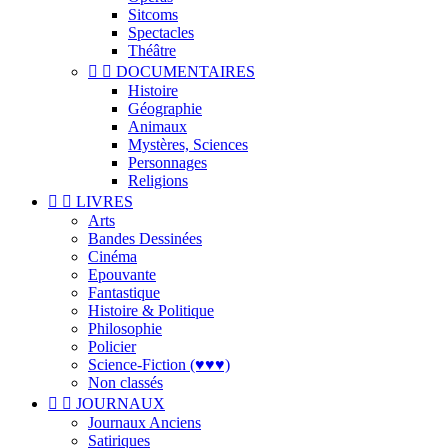
Sitcoms
Spectacles
Théâtre


DOCUMENTAIRES
Histoire
Géographie
Animaux
Mystères, Sciences
Personnages
Religions


LIVRES
Arts
Bandes Dessinées
Cinéma
Epouvante
Fantastique
Histoire & Politique
Philosophie
Policier
Science-Fiction (♥♥♥)
Non classés


JOURNAUX
Journaux Anciens
Satiriques