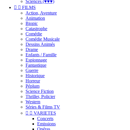
Sciences (♥♥♥)


FILMS
Action, Aventure
Animation
Biopic
Catastrophe
Comédie
Comédie Musicale
Dessins Animés
Drame
Enfants / Famille
Espionnage
Fantastique
Guerre
Historique
Horreur
Péplum
Science Fiction
Thriller, Policier
Western
Séries & Films TV


VARIETES
Concerts
Emissions
Opéras