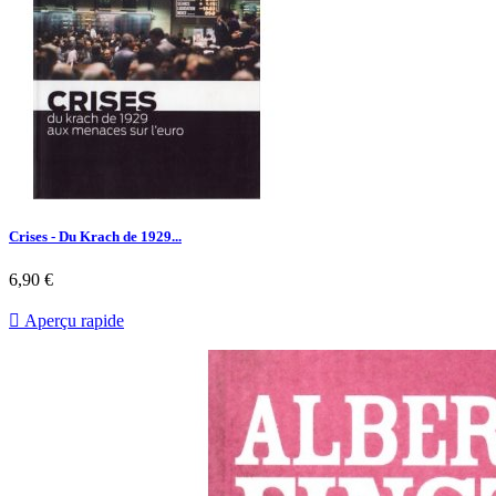
Crises - Du Krach de 1929...
Prix
6,90 €

Aperçu rapide