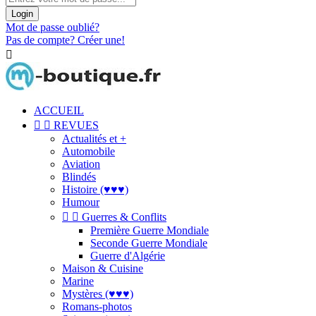
Login
Mot de passe oublié?
Pas de compte? Créer une!

ACCUEIL


REVUES
Actualités et +
Automobile
Aviation
Blindés
Histoire (♥♥♥)
Humour


Guerres & Conflits
Première Guerre Mondiale
Seconde Guerre Mondiale
Guerre d'Algérie
Maison & Cuisine
Marine
Mystères (♥♥♥)
Romans-photos