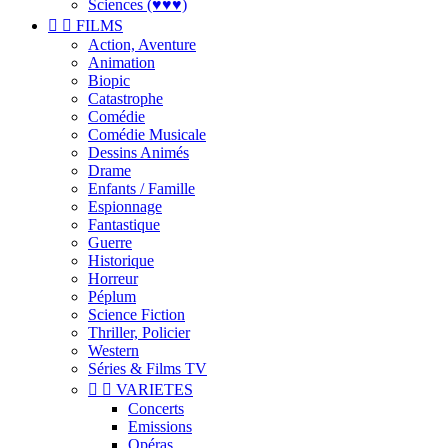
Sciences (♥♥♥)


FILMS
Action, Aventure
Animation
Biopic
Catastrophe
Comédie
Comédie Musicale
Dessins Animés
Drame
Enfants / Famille
Espionnage
Fantastique
Guerre
Historique
Horreur
Péplum
Science Fiction
Thriller, Policier
Western
Séries & Films TV


VARIETES
Concerts
Emissions
Opéras