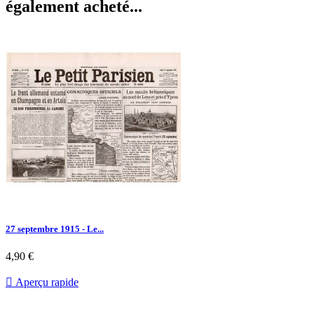
également acheté...
27 septembre 1915 - Le...
Prix
4,90 €

Aperçu rapide