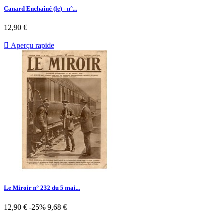
Canard Enchaîné (le) - n°...
Prix
12,90 €

Aperçu rapide
Le Miroir n° 232 du 5 mai...
Prix
Prix
12,90 €
-25%
9,68 €
de