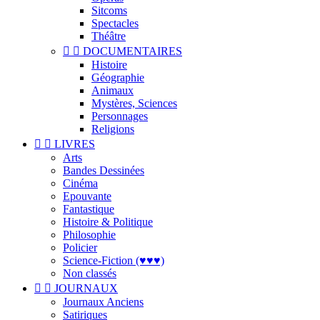
Sitcoms
Spectacles
Théâtre


DOCUMENTAIRES
Histoire
Géographie
Animaux
Mystères, Sciences
Personnages
Religions


LIVRES
Arts
Bandes Dessinées
Cinéma
Epouvante
Fantastique
Histoire & Politique
Philosophie
Policier
Science-Fiction (♥♥♥)
Non classés


JOURNAUX
Journaux Anciens
Satiriques