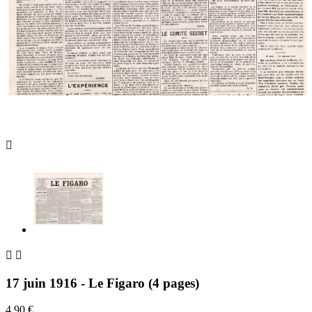



17 juin 1916 - Le Figaro (4 pages)
4,90 €