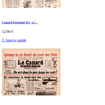
Canard Enchaîné (le) - n°...
Prix
12,90 €

Aperçu rapide