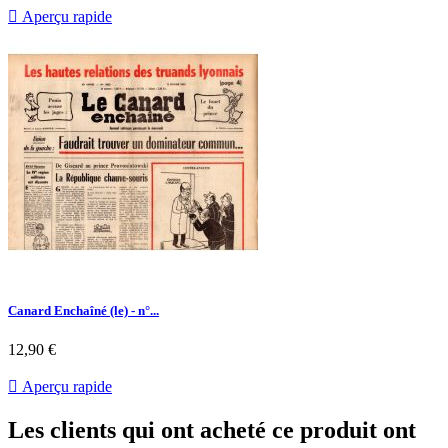
base

Aperçu rapide
Canard Enchaîné (le) - n°...
Prix
12,90 €

Aperçu rapide
Les clients qui ont acheté ce produit ont