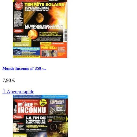
Monde Inconnu n° 359 -...
Prix
7,90 €

Aperçu rapide