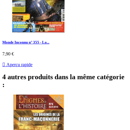
Monde Inconnu n° 355 - La...
Prix
7,90 €

Aperçu rapide
4 autres produits dans la même catégorie
: