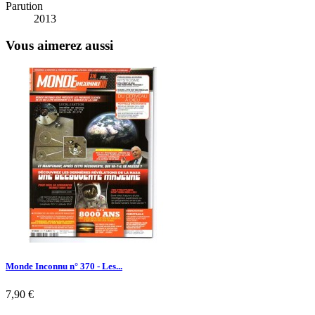
Parution
2013
Vous aimerez aussi
Monde Inconnu n° 370 - Les...
Prix
7,90 €