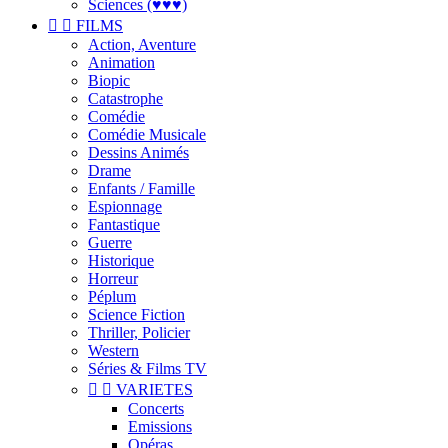
Sciences (♥♥♥)


FILMS
Action, Aventure
Animation
Biopic
Catastrophe
Comédie
Comédie Musicale
Dessins Animés
Drame
Enfants / Famille
Espionnage
Fantastique
Guerre
Historique
Horreur
Péplum
Science Fiction
Thriller, Policier
Western
Séries & Films TV


VARIETES
Concerts
Emissions
Opéras