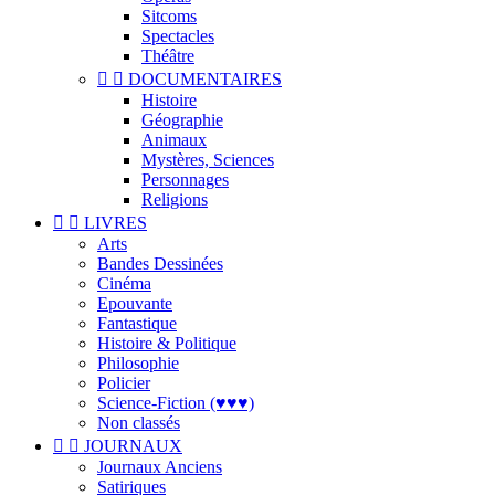
Sitcoms
Spectacles
Théâtre


DOCUMENTAIRES
Histoire
Géographie
Animaux
Mystères, Sciences
Personnages
Religions


LIVRES
Arts
Bandes Dessinées
Cinéma
Epouvante
Fantastique
Histoire & Politique
Philosophie
Policier
Science-Fiction (♥♥♥)
Non classés


JOURNAUX
Journaux Anciens
Satiriques