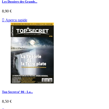
Les Dossiers des Grands...
Prix
8,90 €

Aperçu rapide
Top Secret n° 86 - La...
Prix
8,50 €