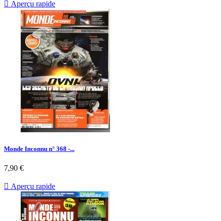

Aperçu rapide
Monde Inconnu n° 368 -...
Prix
7,90 €

Aperçu rapide