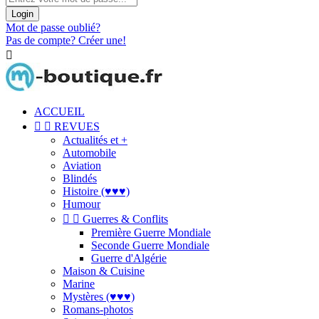
Login
Mot de passe oublié?
Pas de compte? Créer une!

ACCUEIL


REVUES
Actualités et +
Automobile
Aviation
Blindés
Histoire (♥♥♥)
Humour


Guerres & Conflits
Première Guerre Mondiale
Seconde Guerre Mondiale
Guerre d'Algérie
Maison & Cuisine
Marine
Mystères (♥♥♥)
Romans-photos