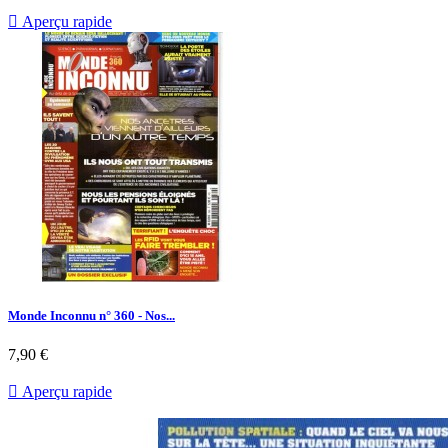

Aperçu rapide
Monde Inconnu n° 360 - Nos...
Prix
7,90 €

Aperçu rapide