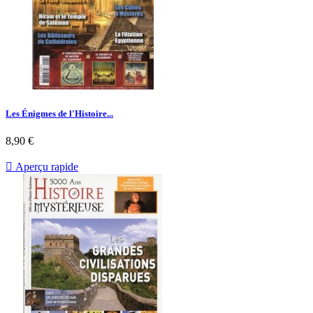
Les Énigmes de l'Histoire...
Prix
8,90 €

Aperçu rapide