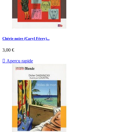
Chérie noire (Caryl Férey)...
Prix
3,00 €

Aperçu rapide