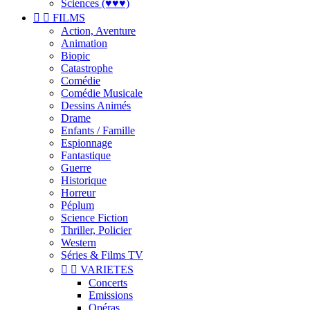
Sciences (♥♥♥)


FILMS
Action, Aventure
Animation
Biopic
Catastrophe
Comédie
Comédie Musicale
Dessins Animés
Drame
Enfants / Famille
Espionnage
Fantastique
Guerre
Historique
Horreur
Péplum
Science Fiction
Thriller, Policier
Western
Séries & Films TV


VARIETES
Concerts
Emissions
Opéras