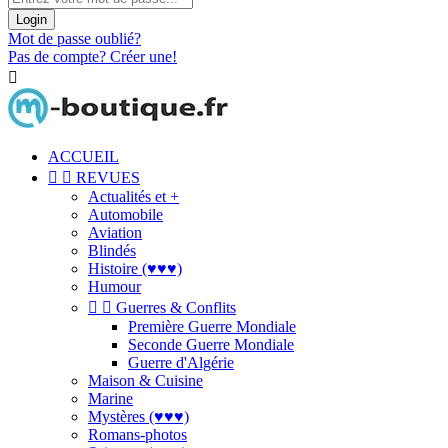
Login
Mot de passe oublié?
Pas de compte? Créer une!

ACCUEIL


REVUES
Actualités et +
Automobile
Aviation
Blindés
Histoire (♥♥♥)
Humour


Guerres & Conflits
Première Guerre Mondiale
Seconde Guerre Mondiale
Guerre d'Algérie
Maison & Cuisine
Marine
Mystères (♥♥♥)
Romans-photos