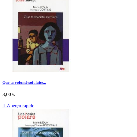
Que ta volonté soit faite...
Prix
3,00 €

Aperçu rapide