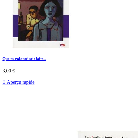
Que ta volonté soit faite...
Prix
3,00 €

Aperçu rapide