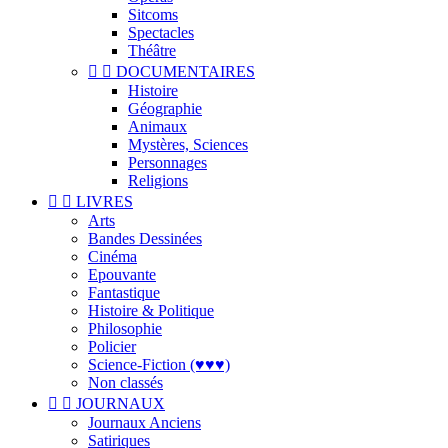
Sitcoms
Spectacles
Théâtre


DOCUMENTAIRES
Histoire
Géographie
Animaux
Mystères, Sciences
Personnages
Religions


LIVRES
Arts
Bandes Dessinées
Cinéma
Epouvante
Fantastique
Histoire & Politique
Philosophie
Policier
Science-Fiction (♥♥♥)
Non classés


JOURNAUX
Journaux Anciens
Satiriques