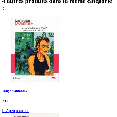
4 autres produits dans la même catégorie
:
Tango flamand...
Prix
3,00 €

Aperçu rapide