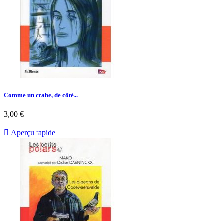
Comme un crabe, de côté...
Prix
3,00 €

Aperçu rapide