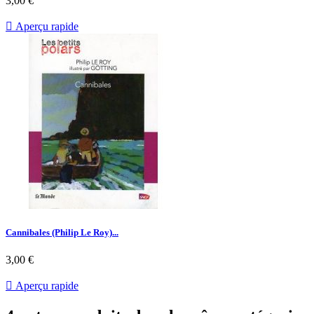
3,00 €

Aperçu rapide
Cannibales (Philip Le Roy)...
Prix
3,00 €

Aperçu rapide