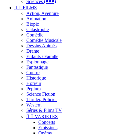
Sciences (♥♥♥)


FILMS
Action, Aventure
Animation
Biopic
Catastrophe
Comédie
Comédie Musicale
Dessins Animés
Drame
Enfants / Famille
Espionnage
Fantastique
Guerre
Historique
Horreur
Péplum
Science Fiction
Thriller, Policier
Western
Séries & Films TV


VARIETES
Concerts
Emissions
Opéras