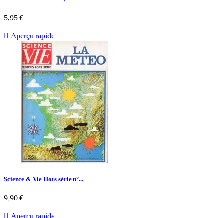
Prix
5,95 €

Aperçu rapide
Science & Vie Hors série n°...
Prix
9,90 €

Aperçu rapide