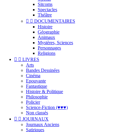
Sitcoms
Spectacles
Théâtre


DOCUMENTAIRES
Histoire
Géographie
Animaux
Mystères, Sciences
Personnages
Religions


LIVRES
Arts
Bandes Dessinées
Cinéma
Epouvante
Fantastique
Histoire & Politique
Philosophie
Policier
Science-Fiction (♥♥♥)
Non classés


JOURNAUX
Journaux Anciens
Satiriques