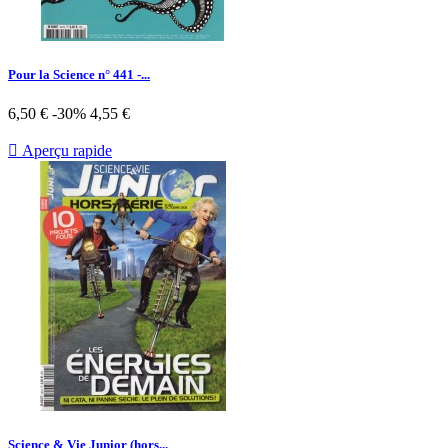
Pour la Science n° 441 -...
Prix
Prix
6,50 €
-30%
4,55 €
de
base

Aperçu rapide
Science & Vie Junior (hors...