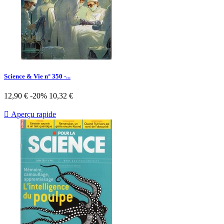
Science & Vie n° 350 -...
Prix
Prix
12,90 €
-20%
10,32 €
de
base

Aperçu rapide