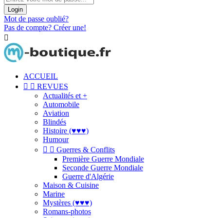
Login
Mot de passe oublié?
Pas de compte? Créer une!

ACCUEIL


REVUES
Actualités et +
Automobile
Aviation
Blindés
Histoire (♥♥♥)
Humour


Guerres & Conflits
Première Guerre Mondiale
Seconde Guerre Mondiale
Guerre d'Algérie
Maison & Cuisine
Marine
Mystères (♥♥♥)
Romans-photos