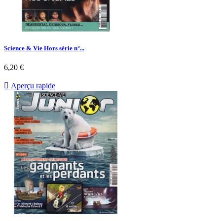
Science & Vie Hors série n°...
Prix
6,20 €

Aperçu rapide