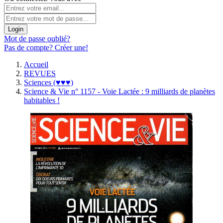
Login
Mot de passe oublié?
Pas de compte? Créer une!
Accueil
REVUES
Sciences (♥♥♥)
Science & Vie n° 1157 - Voie Lactée : 9 milliards de planètes
habitables !