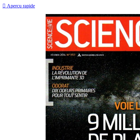
base

Aperçu rapide