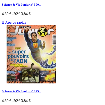
Science & Vie Junior n° 300...
Prix
Prix
4,80 €
-20%
3,84 €
de
base

Aperçu rapide
Science & Vie Junior n° 295...
Prix
Prix
4,80 €
-20%
3,84 €
de