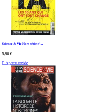
Science & Vie Hors série n°...
Prix
5,90 €

Aperçu rapide