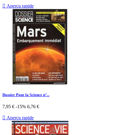

Aperçu rapide
Dossier Pour la Science n°...
Prix
Prix
7,95 €
-15%
6,76 €
de
base

Aperçu rapide