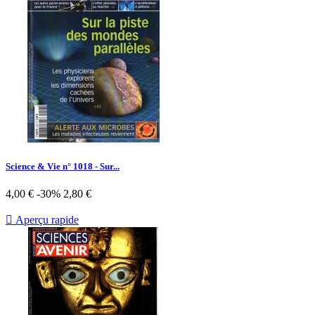
Science & Vie n° 1018 - Sur...
Prix
Prix
4,00 €
-30%
2,80 €
de
base

Aperçu rapide