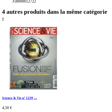
358000012722
4 autres produits dans la même catégorie
:
Science & Vie n° 1229 -...
Prix
4,50 €