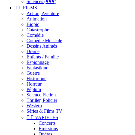
Sciences (♥♥♥)


FILMS
Action, Aventure
Animation
Biopic
Catastrophe
Comédie
Comédie Musicale
Dessins Animés
Drame
Enfants / Famille
Espionnage
Fantastique
Guerre
Historique
Horreur
Péplum
Science Fiction
Thriller, Policier
Western
Séries & Films TV


VARIETES
Concerts
Emissions
Opéras