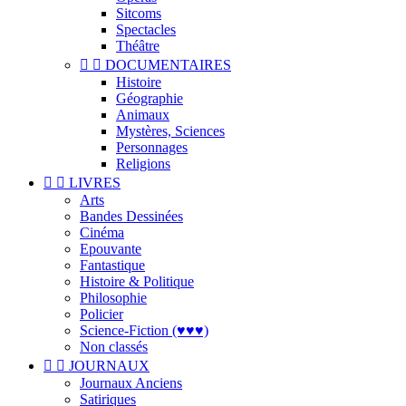
Sitcoms
Spectacles
Théâtre


DOCUMENTAIRES
Histoire
Géographie
Animaux
Mystères, Sciences
Personnages
Religions


LIVRES
Arts
Bandes Dessinées
Cinéma
Epouvante
Fantastique
Histoire & Politique
Philosophie
Policier
Science-Fiction (♥♥♥)
Non classés


JOURNAUX
Journaux Anciens
Satiriques