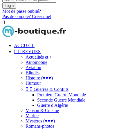
Login
Mot de passe oublié?
Pas de compte? Créer une!

ACCUEIL


REVUES
Actualités et +
Automobile
Aviation
Blindés
Histoire (♥♥♥)
Humour


Guerres & Conflits
Première Guerre Mondiale
Seconde Guerre Mondiale
Guerre d'Algérie
Maison & Cuisine
Marine
Mystères (♥♥♥)
Romans-photos