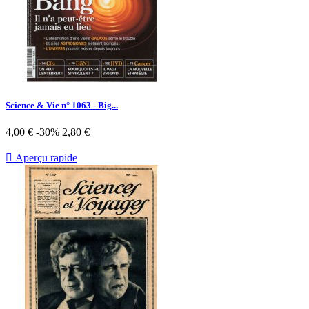
Science & Vie n° 1063 - Big...
Prix
Prix
4,00 €
-30%
2,80 €
de
base

Aperçu rapide