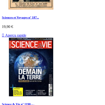
Sciences et Voyages n° 187...
Prix
19,90 €

Aperçu rapide
Science & Vie n° 1190 -...