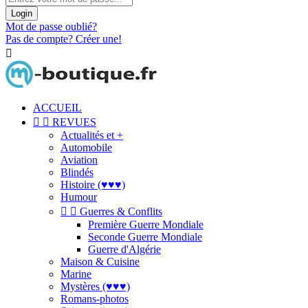
Login
Mot de passe oublié?
Pas de compte? Créer une!

ACCUEIL


REVUES
Actualités et +
Automobile
Aviation
Blindés
Histoire (♥♥♥)
Humour


Guerres & Conflits
Première Guerre Mondiale
Seconde Guerre Mondiale
Guerre d'Algérie
Maison & Cuisine
Marine
Mystères (♥♥♥)
Romans-photos