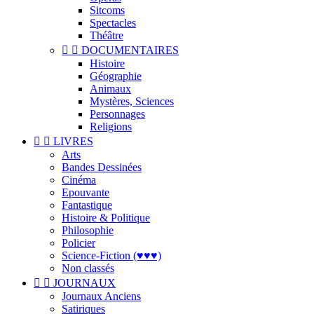
Sitcoms
Spectacles
Théâtre


DOCUMENTAIRES
Histoire
Géographie
Animaux
Mystères, Sciences
Personnages
Religions


LIVRES
Arts
Bandes Dessinées
Cinéma
Epouvante
Fantastique
Histoire & Politique
Philosophie
Policier
Science-Fiction (♥♥♥)
Non classés


JOURNAUX
Journaux Anciens
Satiriques