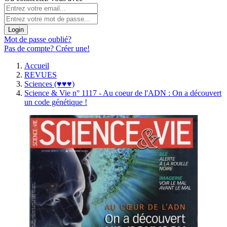
Login
Mot de passe oublié?
Pas de compte? Créer une!
Accueil
REVUES
Sciences (♥♥♥)
Science & Vie n° 1117 - Au coeur de l'ADN : On a découvert
un code génétique !