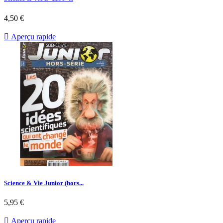
Prix
4,50 €

Aperçu rapide
Science & Vie Junior (hors...
Prix
5,95 €

Aperçu rapide