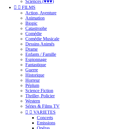
Sciences (♥♥♥)


FILMS
Action, Aventure
Animation
Biopic
Catastrophe
Comédie
Comédie Musicale
Dessins Animés
Drame
Enfants / Famille
Espionnage
Fantastique
Guerre
Historique
Horreur
Péplum
Science Fiction
Thriller, Policier
Western
Séries & Films TV


VARIETES
Concerts
Emissions
Opéras