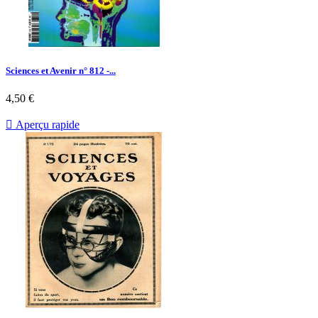
Sciences et Avenir n° 812 -...
Prix
4,50 €

Aperçu rapide