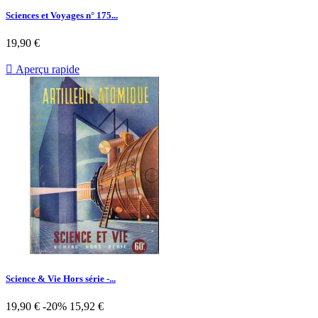
Sciences et Voyages n° 175...
Prix
19,90 €

Aperçu rapide
Science & Vie Hors série -...
Prix
Prix
19,90 €
-20%
15,92 €