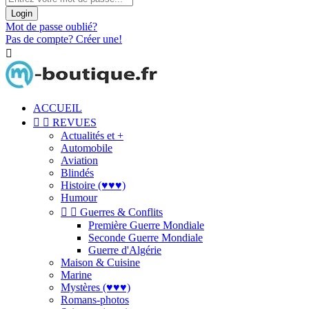
Login
Mot de passe oublié?
Pas de compte? Créer une!

ACCUEIL


REVUES
Actualités et +
Automobile
Aviation
Blindés
Histoire (♥♥♥)
Humour


Guerres & Conflits
Première Guerre Mondiale
Seconde Guerre Mondiale
Guerre d'Algérie
Maison & Cuisine
Marine
Mystères (♥♥♥)
Romans-photos