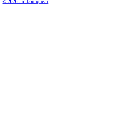
© 2026 - m-boutique.fr