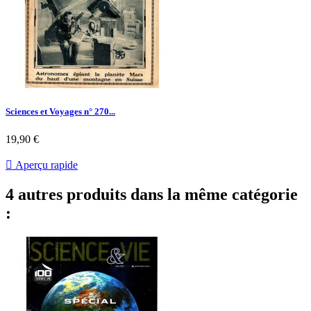
Sciences et Voyages n° 270...
Prix
19,90 €

Aperçu rapide
4 autres produits dans la même catégorie
: