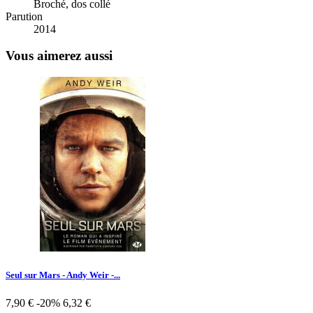
Broché, dos collé
Parution
2014
Vous aimerez aussi
Seul sur Mars - Andy Weir -...
Prix
Prix
7,90 €
-20%
6,32 €