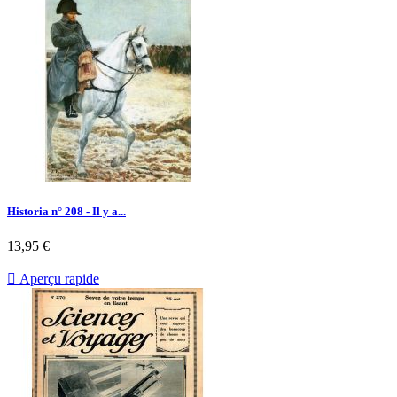
Historia n° 208 - Il y a...
Prix
13,95 €

Aperçu rapide