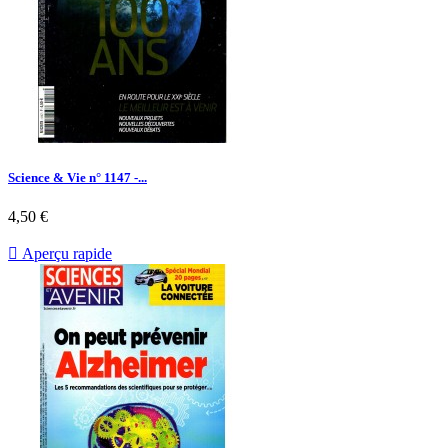
Science & Vie n° 1147 -...
Prix
4,50 €

Aperçu rapide