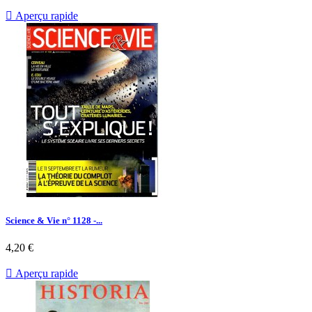
de
base

Aperçu rapide
Science & Vie n° 1128 -...
Prix
4,20 €

Aperçu rapide