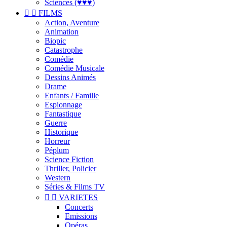
Sciences (♥♥♥)


FILMS
Action, Aventure
Animation
Biopic
Catastrophe
Comédie
Comédie Musicale
Dessins Animés
Drame
Enfants / Famille
Espionnage
Fantastique
Guerre
Historique
Horreur
Péplum
Science Fiction
Thriller, Policier
Western
Séries & Films TV


VARIETES
Concerts
Emissions
Opéras