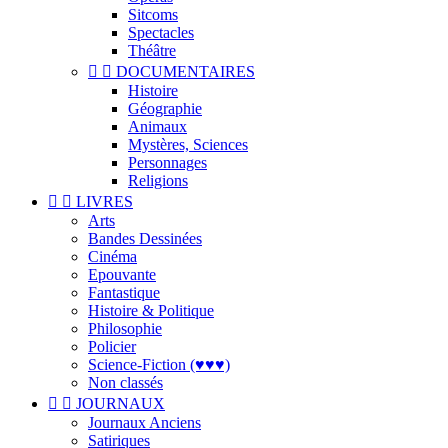
Sitcoms
Spectacles
Théâtre


DOCUMENTAIRES
Histoire
Géographie
Animaux
Mystères, Sciences
Personnages
Religions


LIVRES
Arts
Bandes Dessinées
Cinéma
Epouvante
Fantastique
Histoire & Politique
Philosophie
Policier
Science-Fiction (♥♥♥)
Non classés


JOURNAUX
Journaux Anciens
Satiriques