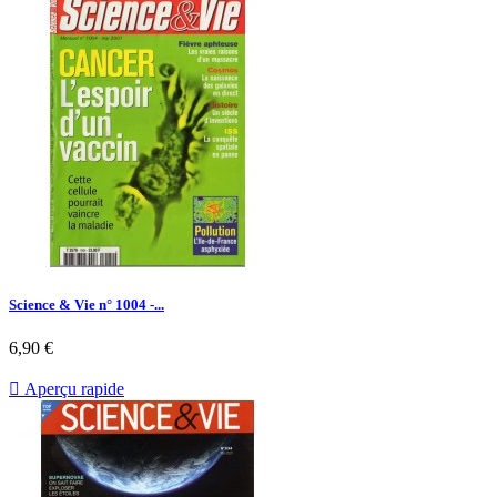
Science & Vie n° 1004 -...
Prix
6,90 €

Aperçu rapide