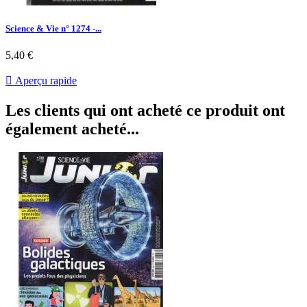
Science & Vie n° 1274 -...
Prix
5,40 €

Aperçu rapide
Les clients qui ont acheté ce produit ont
également acheté...