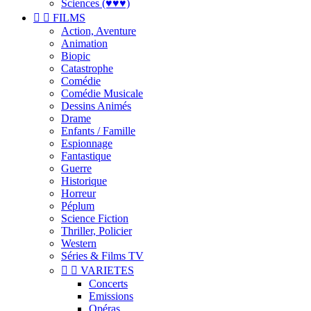
Sciences (♥♥♥)


FILMS
Action, Aventure
Animation
Biopic
Catastrophe
Comédie
Comédie Musicale
Dessins Animés
Drame
Enfants / Famille
Espionnage
Fantastique
Guerre
Historique
Horreur
Péplum
Science Fiction
Thriller, Policier
Western
Séries & Films TV


VARIETES
Concerts
Emissions
Opéras