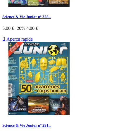
Science & Vie Junior n° 328...
Prix
Prix
5,00 €
-20%
4,00 €
de
base

Aperçu rapide
Science & Vie Junior n° 291...