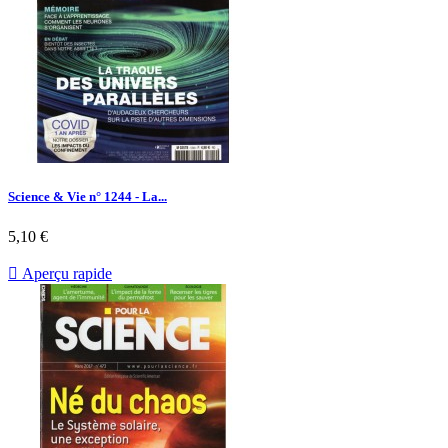
Science & Vie n° 1244 - La...
Prix
5,10 €

Aperçu rapide