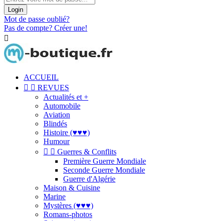
Login
Mot de passe oublié?
Pas de compte? Créer une!

ACCUEIL


REVUES
Actualités et +
Automobile
Aviation
Blindés
Histoire (♥♥♥)
Humour


Guerres & Conflits
Première Guerre Mondiale
Seconde Guerre Mondiale
Guerre d'Algérie
Maison & Cuisine
Marine
Mystères (♥♥♥)
Romans-photos