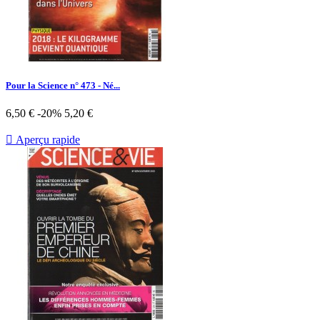
Pour la Science n° 473 - Né...
Prix
Prix
6,50 €
-20%
5,20 €
de
base

Aperçu rapide