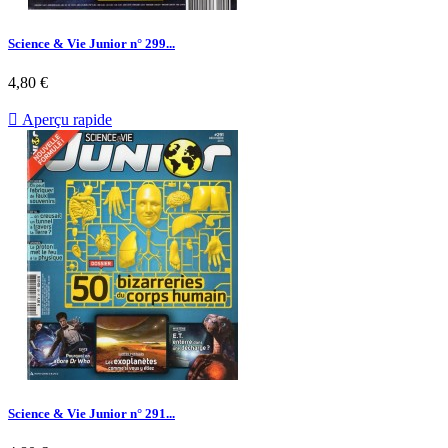
Science & Vie Junior n° 299...
Prix
4,80 €

Aperçu rapide
Science & Vie Junior n° 291...