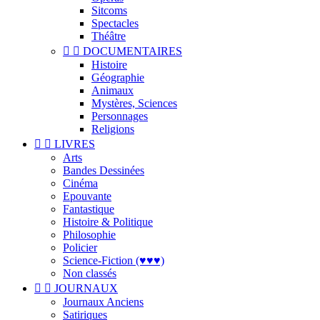
Sitcoms
Spectacles
Théâtre


DOCUMENTAIRES
Histoire
Géographie
Animaux
Mystères, Sciences
Personnages
Religions


LIVRES
Arts
Bandes Dessinées
Cinéma
Epouvante
Fantastique
Histoire & Politique
Philosophie
Policier
Science-Fiction (♥♥♥)
Non classés


JOURNAUX
Journaux Anciens
Satiriques