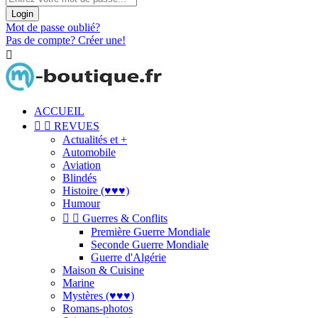
Login
Mot de passe oublié?
Pas de compte? Créer une!

ACCUEIL


REVUES
Actualités et +
Automobile
Aviation
Blindés
Histoire (♥♥♥)
Humour


Guerres & Conflits
Première Guerre Mondiale
Seconde Guerre Mondiale
Guerre d'Algérie
Maison & Cuisine
Marine
Mystères (♥♥♥)
Romans-photos