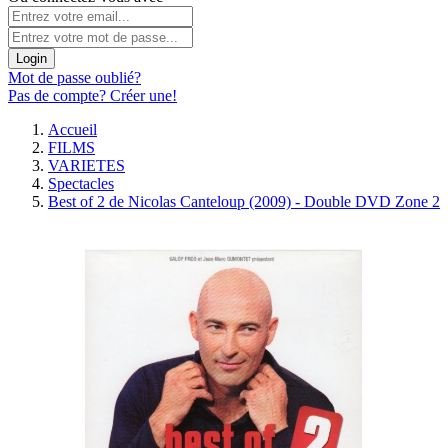
Login
Mot de passe oublié?
Pas de compte? Créer une!
Accueil
FILMS
VARIETES
Spectacles
Best of 2 de Nicolas Canteloup (2009) - Double DVD Zone 2