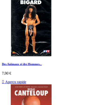
Des Animaux et des Hommes...
Prix
7,90 €

Aperçu rapide