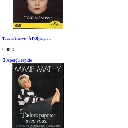
Tout m'énerve - À l'Olympia...
Prix
9,90 €

Aperçu rapide