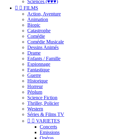
Sciences (♥♥♥)


FILMS
Action, Aventure
Animation
Biopic
Catastrophe
Comédie
Comédie Musicale
Dessins Animés
Drame
Enfants / Famille
Espionnage
Fantastique
Guerre
Historique
Horreur
Péplum
Science Fiction
Thriller, Policier
Western
Séries & Films TV


VARIETES
Concerts
Emissions
Opéras