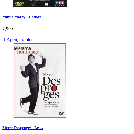
Mimie Mathy - J'adore...
Prix
7,90 €

Aperçu rapide
Pierre Desproges - Les...