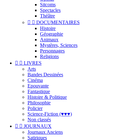
Sitcoms
Spectacles
Théâtre


DOCUMENTAIRES
Histoire
Géographie
Animaux
Mystères, Sciences
Personnages
Religions


LIVRES
Arts
Bandes Dessinées
Cinéma
Epouvante
Fantastique
Histoire & Politique
Philosophie
Policier
Science-Fiction (♥♥♥)
Non classés


JOURNAUX
Journaux Anciens
Satiriques